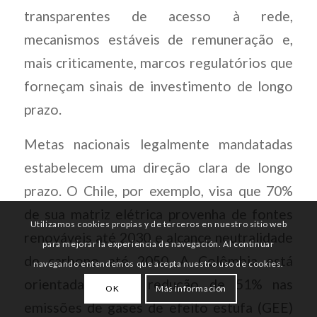
transparentes de acesso à rede,
mecanismos estáveis de remuneração e,
mais criticamente, marcos regulatórios que
forneçam sinais de investimento de longo
prazo.
Metas nacionais legalmente mandatadas
estabelecem uma direção clara de longo
prazo. O Chile, por exemplo, visa que 70%
de sua matriz elétrica provenha de fontes
Utilizamos cookies propias y de terceros en nuestro sitio web
renováveis até 2030 e alcance neutralidade
para mejorar la experiencia de navegación. Al continuar
de carbono até 2050. A Colômbia está
navegando entendemos que acepta nuestro uso de cookies.
orientada a uma redução de 51% nas
OK
Más información
emissões de gases de efeito estufa (GEE)